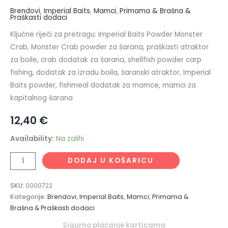
Brendovi
,
Imperial Baits
,
Mamci
,
Primama & Brašna &
Praškasti dodaci
Ključne riječi za pretragu: Imperial Baits Powder Monster
Crab, Monster Crab powder za šarana, praškasti atraktor
za boile, crab dodatak za šarana, shellfish powder carp
fishing, dodatak za izradu boila, šaranski atraktor, Imperial
Baits powder, fishmeal dodatak za mamce, mamci za
kapitalnog šarana
12,40
€
Availability:
Na zalihi
DODAJ U KOŠARICU
SKU:
0000722
Kategorije:
Brendovi
,
Imperial Baits
,
Mamci
,
Primama &
Brašna & Praškasti dodaci
Sigurno plaćanje karticama