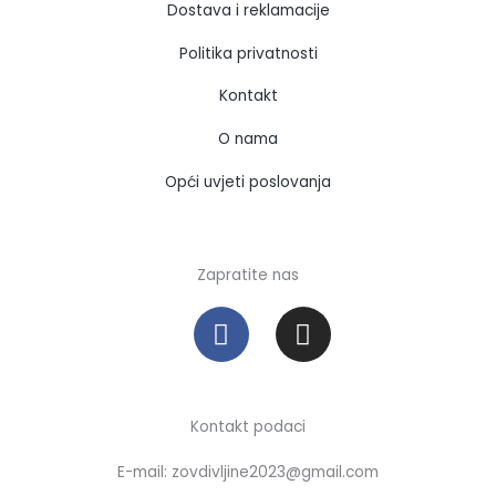
Dostava i reklamacije
Politika privatnosti
Kontakt
O nama
Opći uvjeti poslovanja
Zapratite nas
F
I
a
n
c
s
e
t
b
a
Kontakt podaci
o
g
E-mail: zovdivljine2023@gmail.com
o
r