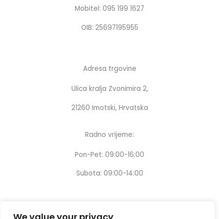
k
a
Mobitel: 095 199 1627
m
OIB: 25697195955
Adresa trgovine
Ulica kralja Zvonimira 2,
21260 Imotski, Hrvatska
Radno vrijeme:
Pon-Pet: 09:00-16:00
Subota: 09:00-14:00
We value your privacy