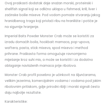
Ovaj praškasti dodatak daje snažan morski, proteinski i
shellfish signal koji se odlično uklapa u fishmeal, krill, liver i
začinske boilie mixeve. Pod vodom pomaže stvaranju jakog
hranidbenog traga koji privlači ribu na hranilište i potiče je
na sigurnije hranjenje.
Imperial Baits Powder Monster Crab može se koristiti za
izradu domaćih boila, hookbait mamaca, pop-upova,
waftera, pasta, stick mixeva, spod mixeva i method
prihrane. Praškasta forma omogućuje ravnomjerno
miješanje kroz suhi mix, a može se koristiti i za dodatno
oblaganje navlaženih mamaca prije ribolova.
Monster Crab profil posebno je učinkovit na šljunčarama,
velikim jezerima, komercijalnim vodama i vodama pod jakim
ribolovnim pritiskom, gdje prirodni riblji i morski signali često
daju najbolje rezultate.
Karakteristike: