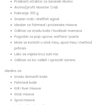
Praškasti atraktor za šaranski ribolov
Aroma/profil: Monster Crab
Pakiranje: 100 g
Snažan crab i shellfish signal
Idealan za fishmeal i proteinske mixeve
Odličan za izradu boila i hookbait mamaca
Pogodan za pop-upove, waftere i paste
Može se koristiti u stick mixu, spod mixu i method
prihrani
Lako se miješa kroz suhi mix
Odličan za lov velikih i opreznih šarana
Idealno za:
Izradu domaćih boila
Fishmeal boile
Krill i liver mixeve
Stick mixeve
Spod mixeve