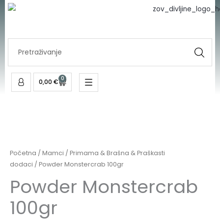
100gr
Skip
količina
to
content
Search
...
0
Cart
0,00
€
Powder
Monstercrab
100gr
Početna
/
Mamci
/
Primama & Brašna & Praškasti
količina
dodaci
/ Powder Monstercrab 100gr
Powder Monstercrab
100gr