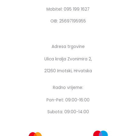
o
r
k
a
Mobitel: 095 199 1627
m
OIB: 25697195955
Adresa trgovine
Ulica kralja Zvonimira 2,
21260 Imotski, Hrvatska
Radno vrijeme:
Pon-Pet: 09:00-16:00
Subota: 09:00-14:00