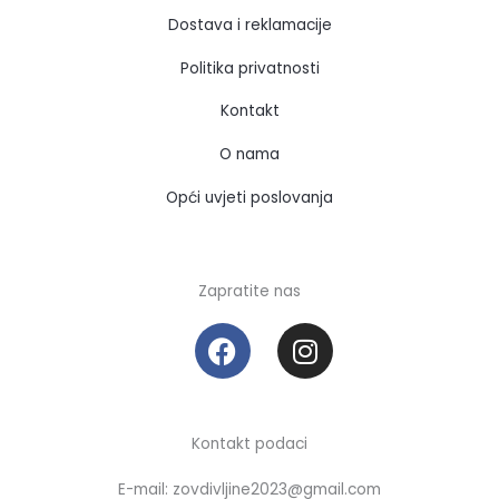
Dostava i reklamacije
Politika privatnosti
Kontakt
O nama
Opći uvjeti poslovanja
Zapratite nas
F
I
a
n
c
s
e
t
b
a
Kontakt podaci
o
g
E-mail: zovdivljine2023@gmail.com