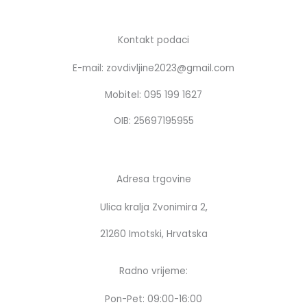
c
s
e
t
b
a
Kontakt podaci
o
g
E-mail: zovdivljine2023@gmail.com
o
r
k
a
Mobitel: 095 199 1627
m
OIB: 25697195955
Adresa trgovine
Ulica kralja Zvonimira 2,
21260 Imotski, Hrvatska
Radno vrijeme:
Pon-Pet: 09:00-16:00