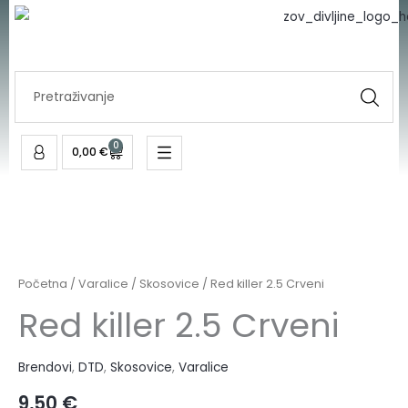
Skip
to
content
Search
...
0
Cart
0,00
€
Početna
/
Varalice
/
Skosovice
/ Red killer 2.5 Crveni
Red killer 2.5 Crveni
Brendovi
,
DTD
,
Skosovice
,
Varalice
9,50
€