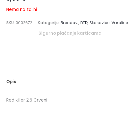
Nema na zalihi
SKU:
0002672
Kategorije:
Brendovi
,
DTD
,
Skosovice
,
Varalice
Sigurno plaćanje karticama
Opis
Red killer 2.5 Crveni