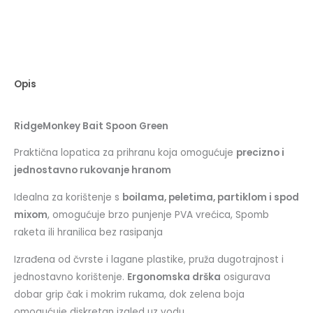
Opis
RidgeMonkey Bait Spoon Green
Praktična lopatica za prihranu koja omogućuje
precizno i
jednostavno rukovanje hranom
Idealna za korištenje s
boilama, peletima, partiklom i spod
mixom
, omogućuje brzo punjenje PVA vrećica, Spomb
raketa ili hranilica bez rasipanja
Izrađena od čvrste i lagane plastike, pruža dugotrajnost i
jednostavno korištenje.
Ergonomska drška
osigurava
dobar grip čak i mokrim rukama, dok zelena boja
omogućuje diskretan izgled uz vodu