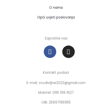
O nama
Opći uvjeti poslovanja
Zapratite nas
F
I
a
n
c
s
e
t
b
a
Kontakt podaci
o
g
E-mail: zovdivljine2023@gmail.com
o
r
k
a
Mobitel: 095 199 1627
m
OIB: 25697195955