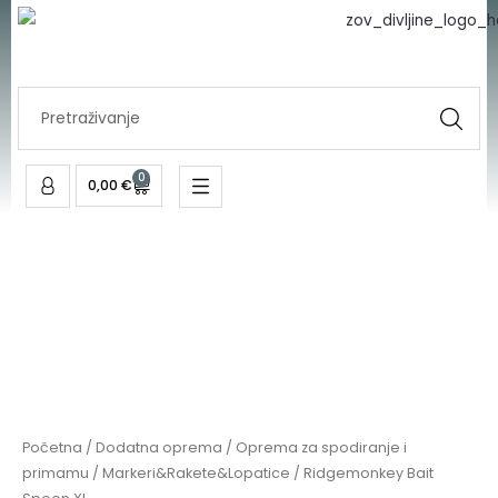
Spoon
Skip
XL
to
količina
content
Search
...
0
Cart
0,00
€
Ridgemonkey
Bait
Spoon
XL
količina
Početna
/
Dodatna oprema
/
Oprema za spodiranje i
primamu
/
Markeri&Rakete&Lopatice
/ Ridgemonkey Bait