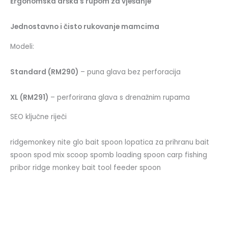
Ergonomska drška s rupom za vješanje
Jednostavno i čisto rukovanje mamcima
Modeli:
Standard (RM290)
– puna glava bez perforacija
XL (RM291)
– perforirana glava s drenažnim rupama
SEO ključne riječi
ridgemonkey nite glo bait spoon lopatica za prihranu bait
spoon spod mix scoop spomb loading spoon carp fishing
pribor ridge monkey bait tool feeder spoon