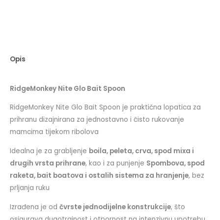
Opis
RidgeMonkey Nite Glo Bait Spoon
RidgeMonkey Nite Glo Bait Spoon je praktična lopatica za
prihranu dizajnirana za jednostavno i čisto rukovanje
mamcima tijekom ribolova
Idealna je za grabljenje
boila, peleta, crva, spod mixa i
drugih vrsta prihrane
, kao i za punjenje
Spombova, spod
raketa, bait boatova i ostalih sistema za hranjenje
, bez
prljanja ruku
Izrađena je od
čvrste jednodijelne konstrukcije
, što
osigurava dugotrajnost i otpornost na intenzivnu upotrebu.