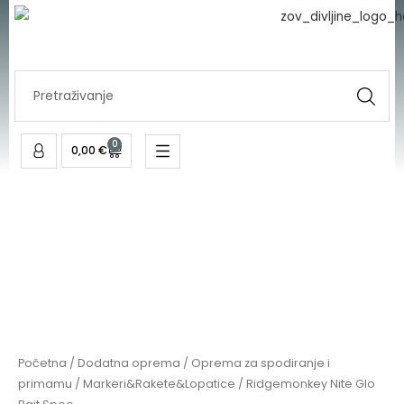
Glo
Skip
Bait
to
Spoo
content
količina
Search
...
0
Cart
0,00
€
Ridgemonkey
Nite
Glo
Bait
Spoo
količina
Početna
/
Dodatna oprema
/
Oprema za spodiranje i
primamu
/
Markeri&Rakete&Lopatice
/ Ridgemonkey Nite Glo