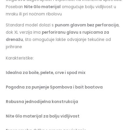
Poseban
Nite Glo materijal
omogućuje bolju vidljivost u
mraku ili pri noćnom ribolovu
Standard model dolazi s
punom glavom bez perforacija
,
dok XL verzija ima
perforiranu glavu s rupicama za
drenažu
, što omogućuje lakše odvajanje tekućine od
prihrane
Karakteristike:
Idealna za boile, pelete, crve i spod mix
Pogodna za punjenje Spombova i bait boatova
Robusna jednodijelna konstrukcija
Nite Glo materijal za bolju vidljivost