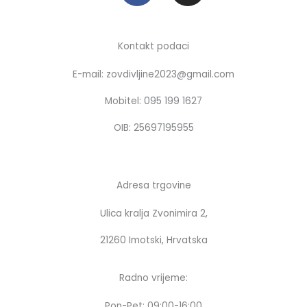
c
s
e
t
b
a
Kontakt podaci
o
g
E-mail: zovdivljine2023@gmail.com
o
r
k
a
Mobitel: 095 199 1627
m
OIB: 25697195955
Adresa trgovine
Ulica kralja Zvonimira 2,
21260 Imotski, Hrvatska
Radno vrijeme:
Pon-Pet: 09:00-16:00