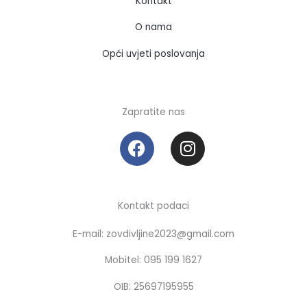
Kontakt
O nama
Opći uvjeti poslovanja
Zapratite nas
F
I
a
n
c
s
e
t
b
a
Kontakt podaci
o
g
E-mail: zovdivljine2023@gmail.com
o
r
k
a
Mobitel: 095 199 1627
m
OIB: 25697195955