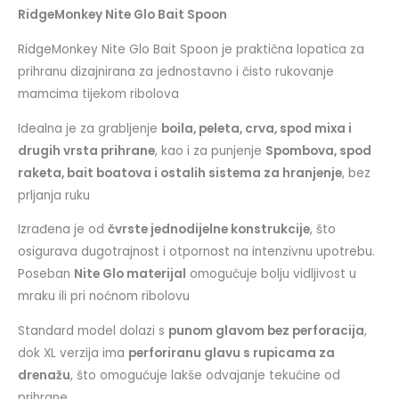
RidgeMonkey Nite Glo Bait Spoon
RidgeMonkey Nite Glo Bait Spoon je praktična lopatica za
prihranu dizajnirana za jednostavno i čisto rukovanje
mamcima tijekom ribolova
Idealna je za grabljenje
boila, peleta, crva, spod mixa i
drugih vrsta prihrane
, kao i za punjenje
Spombova, spod
raketa, bait boatova i ostalih sistema za hranjenje
, bez
prljanja ruku
Izrađena je od
čvrste jednodijelne konstrukcije
, što
osigurava dugotrajnost i otpornost na intenzivnu upotrebu.
Poseban
Nite Glo materijal
omogućuje bolju vidljivost u
mraku ili pri noćnom ribolovu
Standard model dolazi s
punom glavom bez perforacija
,
dok XL verzija ima
perforiranu glavu s rupicama za
drenažu
, što omogućuje lakše odvajanje tekućine od
prihrane