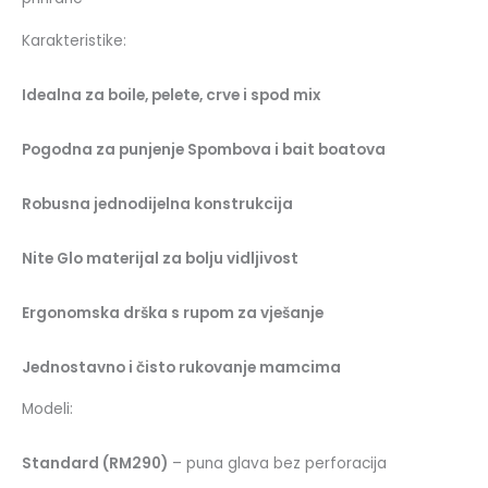
Karakteristike:
Idealna za boile, pelete, crve i spod mix
Pogodna za punjenje Spombova i bait boatova
Robusna jednodijelna konstrukcija
Nite Glo materijal za bolju vidljivost
Ergonomska drška s rupom za vješanje
Jednostavno i čisto rukovanje mamcima
Modeli:
Standard (RM290)
– puna glava bez perforacija