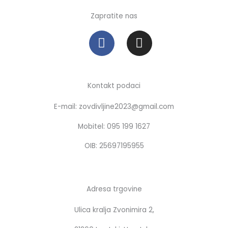
Zapratite nas
F
I
a
n
c
s
e
t
b
a
Kontakt podaci
o
g
E-mail: zovdivljine2023@gmail.com
o
r
k
a
Mobitel: 095 199 1627
m
OIB: 25697195955
Adresa trgovine
Ulica kralja Zvonimira 2,