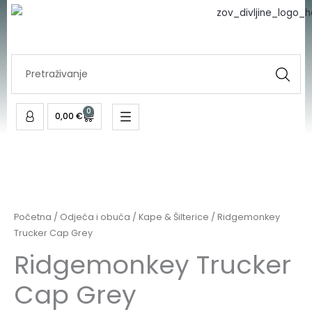
Skip
to
content
Search
...
0
Cart
0,00
€
Početna
/
Odjeća i obuća
/
Kape & Šilterice
/ Ridgemonkey
Trucker Cap Grey
Ridgemonkey Trucker
Cap Grey