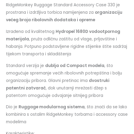
RidgeMonkey Ruggage Standard Accessory Case 330 je
prostrana i izdržljiva torbica namijenjena za
organizaciju
većeg broja ribolovnih dodataka i opreme
Izrađena od kvalitetnog
Hydropel 1680D vodootpornog
materijala
, pruža odličnu zaštitu od vlage, prljavštine i
habanja. Potpuno podstavljene rigidne stijenke štite sadržaj
tijekom transporta i skladištenja
Standard verzija je
dublja od Compact modela
, što
omogućuje spremanje većih ribolovnih potrepština i bolju
organizaciju pribora. Glavni pretinac ima
dvostruki
patentni zatvarač
, dok unutarnji mrežasti džep s
patentom omogućuje odvajanje sitnijeg pribora
Dio je
Ruggage modularnog sistema
, što znači da se lako
kombinira s ostalim RidgeMonkey torbama i accessory case
modelima
Karakteristike: