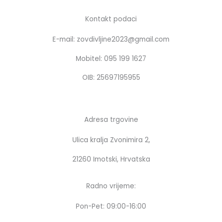
e
t
b
a
Kontakt podaci
o
g
E-mail: zovdivljine2023@gmail.com
o
r
k
a
Mobitel: 095 199 1627
m
OIB: 25697195955
Adresa trgovine
Ulica kralja Zvonimira 2,
21260 Imotski, Hrvatska
Radno vrijeme:
Pon-Pet: 09:00-16:00