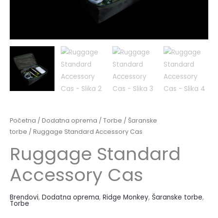
Početna
/
Dodatna oprema
/
Torbe
/
Šaranske
torbe
/ Ruggage Standard Accessory Cas
Ruggage Standard
Accessory Cas
Brendovi
,
Dodatna oprema
,
Ridge Monkey
,
Šaranske torbe
,
Torbe