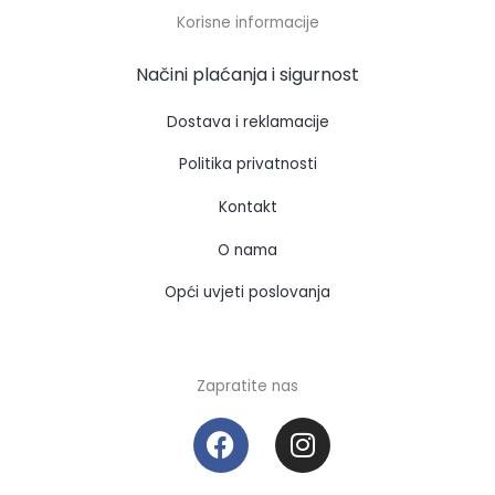
Korisne informacije
Načini plaćanja i sigurnost
Dostava i reklamacije
Politika privatnosti
Kontakt
O nama
Opći uvjeti poslovanja
Zapratite nas
F
I
a
n
c
s