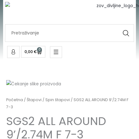
Skip
to
content
Search
...
0
Cart
0,00
€
Početna
/
Štapovi
/
Spin štapovi
/ SGS2 ALL AROUND 9’/2.74M F
7-3
SGS2 ALL AROUND
9’/2.74M F 7-3