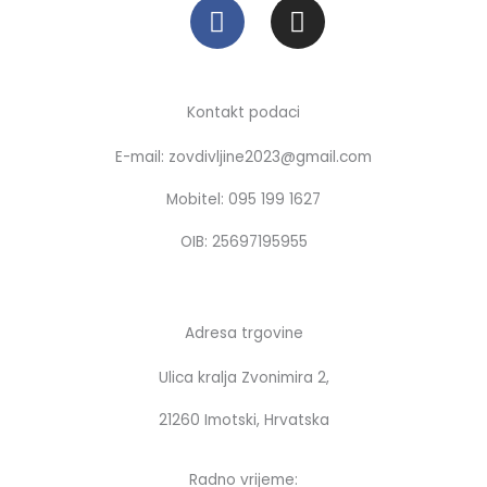
F
I
a
n
c
s
e
t
b
a
Kontakt podaci
o
g
E-mail: zovdivljine2023@gmail.com
o
r
k
a
Mobitel: 095 199 1627
m
OIB: 25697195955
Adresa trgovine
Ulica kralja Zvonimira 2,
21260 Imotski, Hrvatska
Radno vrijeme: