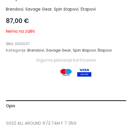
Brendovi
,
Savage Gear
,
Spin štapovi
,
Štapovi
87,00
€
Nema na zalihi
SKU:
0001037
Kategorije:
Brendovi
,
Savage Gear
,
Spin štapovi
,
Štapovi
Sigurno plaćanje karticama
Opis
SGS2 ALL AROUND 9’/2.74M F 7-35G