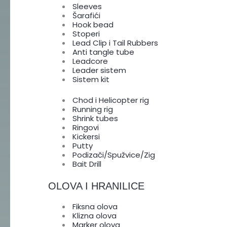
Sleeves
Šarafići
Hook bead
Stoperi
Lead Clip i Tail Rubbers
Anti tangle tube
Leadcore
Leader sistem
Sistem kit
Chod i Helicopter rig
Running rig
Shrink tubes
Ringovi
Kickersi
Putty
Podizači/Spužvice/Zig
Bait Drill
OLOVA I HRANILICE
Fiksna olova
Klizna olova
Marker olova