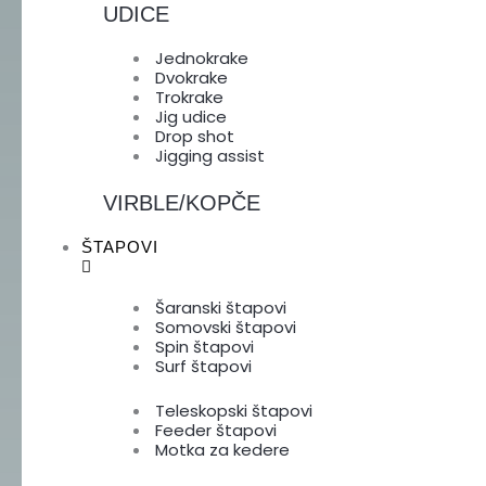
UDICE
Jednokrake
Dvokrake
Trokrake
Jig udice
Drop shot
Jigging assist
VIRBLE/KOPČE
ŠTAPOVI
Šaranski štapovi
Somovski štapovi
Spin štapovi
Surf štapovi
Teleskopski štapovi
Feeder štapovi
Motka za kedere