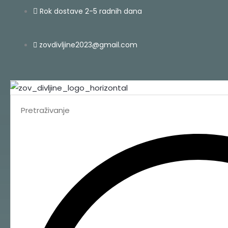
Skip
Search
Rok dostave 2-5 radnih dana
to
...
content
zovdivljine2023@gmail.com