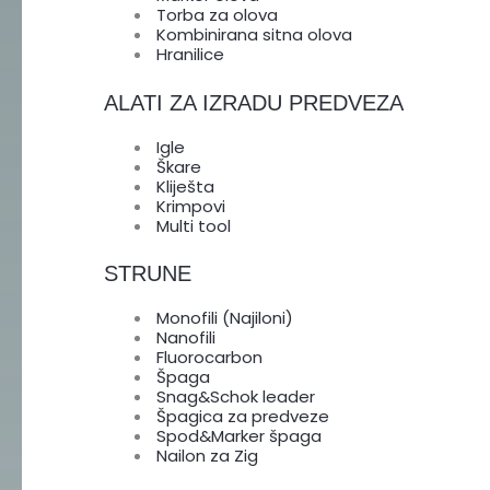
Torba za olova
Kombinirana sitna olova
Hranilice
ALATI ZA IZRADU PREDVEZA
Igle
Škare
Kliješta
Krimpovi
Multi tool
STRUNE
Monofili (Najiloni)
Nanofili
Fluorocarbon
Špaga
Snag&Schok leader
Špagica za predveze
Spod&Marker špaga
Nailon za Zig