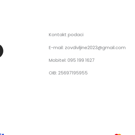
Kontakt podaci
E-mail: zovdivljine2023@gmail.com
n
Mobitel: 095 199 1627
OIB: 25697195955
a
g
a
m