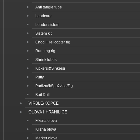
Anti tangle tube
Leadcore
Leader sistem
Sistem kit
Chod i Helicopter rig
Running rig
Shrink tubes
Kickersi&Sinkersi
Putty
Podizači/Spužvice/Zig
Bait Drill
VIRBLE/KOPČE
OLOVA I HRANILICE
Fiksna olova
Klizna olova
Marker olova