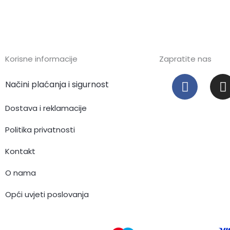
Korisne informacije
Zapratite nas
F
I
Načini plaćanja i sigurnost
a
c
s
Dostava i reklamacije
e
t
b
Politika privatnosti
o
Kontakt
o
r
k
O nama
Opći uvjeti poslovanja