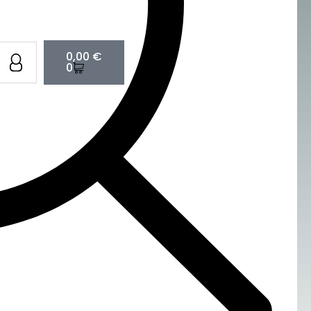
Cart
0,00
€
0