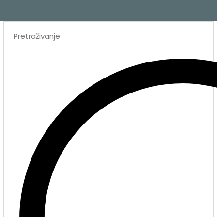
Search
...