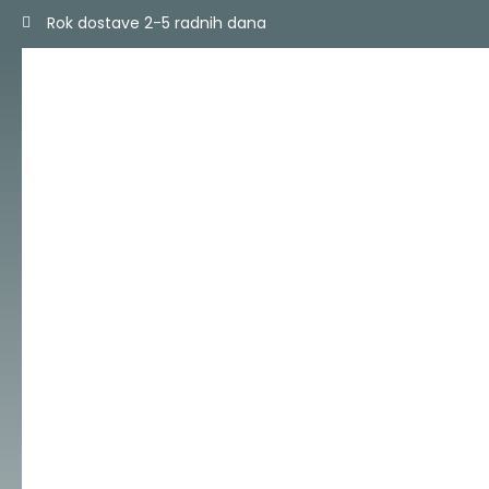
Skip
Rok dostave 2-5 radnih dana
to
content