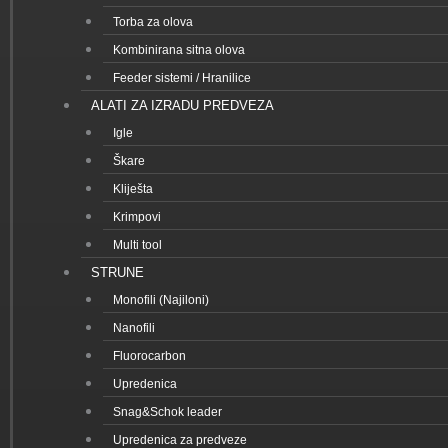
Torba za olova
Kombinirana sitna olova
Feeder sistemi / Hranilice
ALATI ZA IZRADU PREDVEZA
Igle
Škare
Kliješta
Krimpovi
Multi tool
STRUNE
Monofili (Najiloni)
Nanofili
Fluorocarbon
Upredenica
Snag&Schok leader
Upredenica za predveze