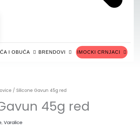
ĆA I OBUĆA
BRENDOVI
IMOCKI CRNJACI
ovice
/ Silicone Gavun 45g red
 Gavun 45g red
e
,
Varalice