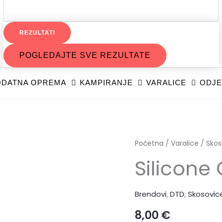
REZULTATI
POGLEDAJTE SVE REZULTATE
DATNA OPREMA
KAMPIRANJE
VARALICE
ODJE
Početna
/
Varalice
/
Skos
Silicone
Brendovi
,
DTD
,
Skosovic
8,00
€