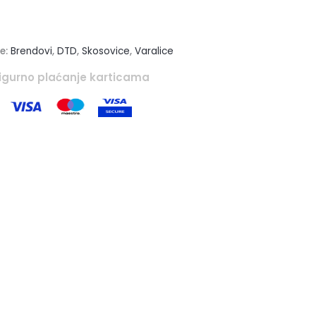
je:
Brendovi
,
DTD
,
Skosovice
,
Varalice
igurno plaćanje karticama