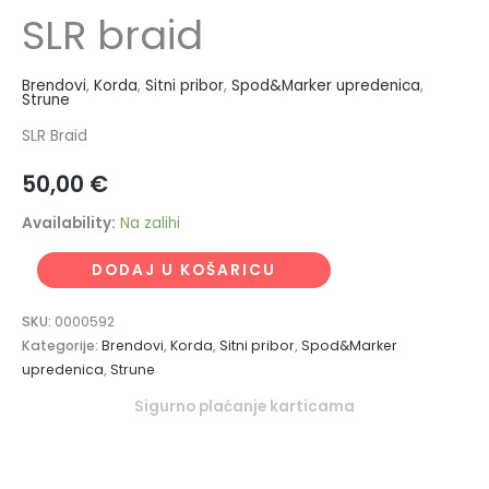
SLR braid
Brendovi
,
Korda
,
Sitni pribor
,
Spod&Marker upredenica
,
Strune
SLR Braid
50,00
€
Availability:
Na zalihi
DODAJ U KOŠARICU
SKU:
0000592
Kategorije:
Brendovi
,
Korda
,
Sitni pribor
,
Spod&Marker
upredenica
,
Strune
Sigurno plaćanje karticama