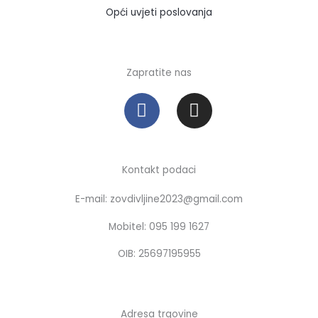
Opći uvjeti poslovanja
Zapratite nas
F
I
a
n
c
s
e
t
b
a
Kontakt podaci
o
g
E-mail: zovdivljine2023@gmail.com
o
r
k
a
Mobitel: 095 199 1627
m
OIB: 25697195955
Adresa trgovine