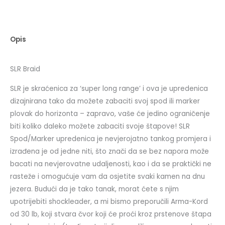
Opis
SLR Braid
SLR je skraćenica za ‘super long range’ i ova je upredenica
dizajnirana tako da možete zabaciti svoj spod ili marker
plovak do horizonta – zapravo, vaše će jedino ograničenje
biti koliko daleko možete zabaciti svoje štapove! SLR
Spod/Marker upredenica je nevjerojatno tankog promjera i
izrađena je od jedne niti, što znači da se bez napora može
bacati na nevjerovatne udaljenosti, kao i da se praktički ne
rasteže i omogućuje vam da osjetite svaki kamen na dnu
jezera. Budući da je tako tanak, morat ćete s njim
upotrijebiti shockleader, a mi bismo preporučili Arma-Kord
od 30 lb, koji stvara čvor koji će proći kroz prstenove štapa