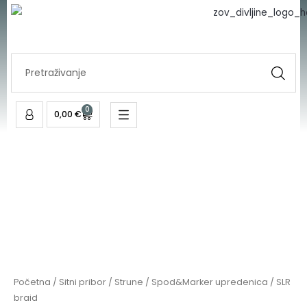
količina
Skip
to
content
Search
...
0
Cart
0,00
€
SLR
braid
količina
Početna
/
Sitni pribor
/
Strune
/
Spod&Marker upredenica
/ SLR
braid