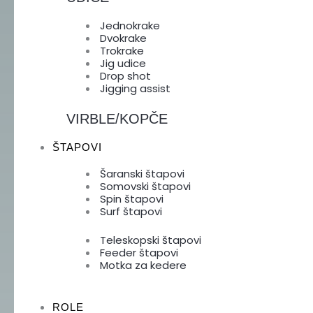
Jednokrake
Dvokrake
Trokrake
Jig udice
Drop shot
Jigging assist
VIRBLE/KOPČE
ŠTAPOVI
Šaranski štapovi
Somovski štapovi
Spin štapovi
Surf štapovi
Teleskopski štapovi
Feeder štapovi
Motka za kedere
ROLE