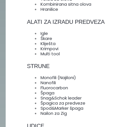
Kombinirana sitna olova
Hranilice
ALATI ZA IZRADU PREDVEZA
Igle
Škare
Kliješta
Krimpovi
Multi tool
STRUNE
Monofili (Najiloni)
Nanofili
Fluorocarbon
Špaga
Snag&Schok leader
Špagica za predveze
Spod&Marker špaga
Nailon za Zig
UDICE