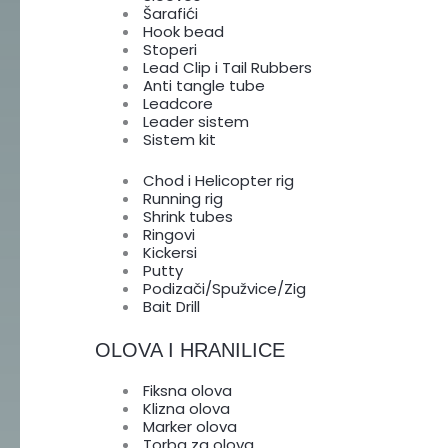
Šarafići
Hook bead
Stoperi
Lead Clip i Tail Rubbers
Anti tangle tube
Leadcore
Leader sistem
Sistem kit
Chod i Helicopter rig
Running rig
Shrink tubes
Ringovi
Kickersi
Putty
Podizači/Spužvice/Zig
Bait Drill
OLOVA I HRANILICE
Fiksna olova
Klizna olova
Marker olova
Torba za olova