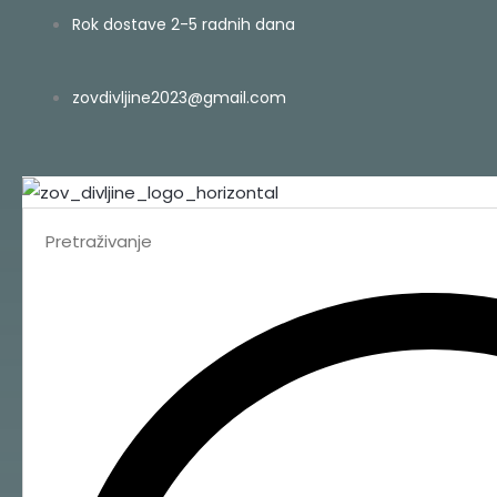
Skip
Search
Rok dostave 2-5 radnih dana
to
...
content
zovdivljine2023@gmail.com