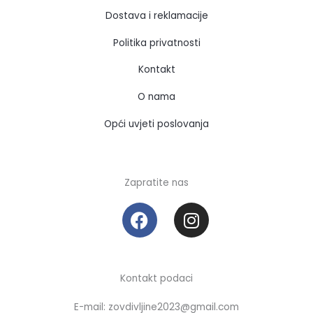
Dostava i reklamacije
Politika privatnosti
Kontakt
O nama
Opći uvjeti poslovanja
Zapratite nas
F
I
a
n
c
s
e
t
b
a
Kontakt podaci
o
g
E-mail: zovdivljine2023@gmail.com