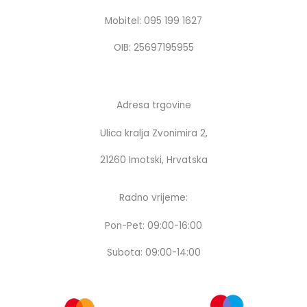
o
r
k
a
Mobitel: 095 199 1627
m
OIB: 25697195955
Adresa trgovine
Ulica kralja Zvonimira 2,
21260 Imotski, Hrvatska
Radno vrijeme:
Pon-Pet: 09:00-16:00
Subota: 09:00-14:00