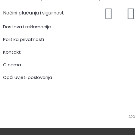
F
I
Načini plaćanja i sigurnost
a
Dostava i reklamacije
c
Politika privatnosti
e
Kontakt
O nama
b
Opći uvjeti poslovanja
o
o
k
Co