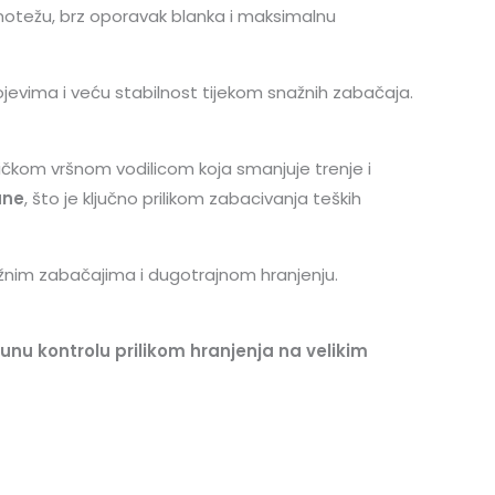
notežu, brz oporavak blanka i maksimalnu
ojevima i veću stabilnost tijekom snažnih zabačaja.
ičkom vršnom vodilicom koja smanjuje trenje i
une
, što je ključno prilikom zabacivanja teških
 snažnim zabačajima i dugotrajnom hranjenju.
nu kontrolu prilikom hranjenja na velikim