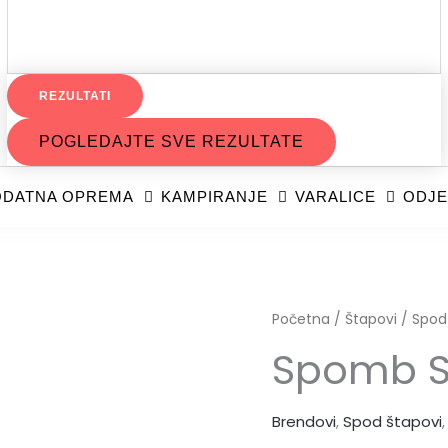
REZULTATI
POGLEDAJTE SVE REZULTATE
DATNA OPREMA
KAMPIRANJE
VARALICE
ODJE
Početna
/
Štapovi
/
Spod
Spomb S 
Brendovi
,
Spod štapovi