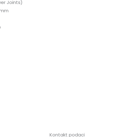
er Joints)
6 mm
e
Kontakt podaci