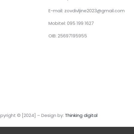
E-mail: zovdivljine2023@gmail.com
n
Mobitel: 095 199 1627
OIB: 25697195955
s
t
a
g
r
a
pyright © [2024] – Design by:
Thinking digital
m