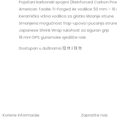
Pojačani karbonski spojevi (Reinforced Carbon Pow
American Tackle Ti-Forged Air vodilice 50 mm – 1
Keramička vršna vodilica za glatko klizanje strune
Smanjena mogućnost frap-upova i pucanja strun
Japanese Shrink Wrap rukohvat za siguran grip
18 mm DPS gunsmoke sjedište role
Dostupan u dužinama
12 ft i 13 ft
Korisne informacije
Zapratite nas