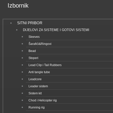
Izbornik
SITNI PRIBOR
DIJELOVI ZA SISTEME I GOTOVI SISTEMI
Sleeves
Šarafići&Ringovi
Bead
Stoperi
Lead Clip i Tail Rubbers
Anti tangle tube
Leadcore
Leader sistem
Sistem kit
Chod i Helicopter rig
Running rig