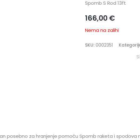
Spomb S Rod 13ft
166,00
€
Nema na zalihi
SKU:
0002351
Kategorij
S
an posebno za hranjenje pomoću Spomb raketa i spodova na v