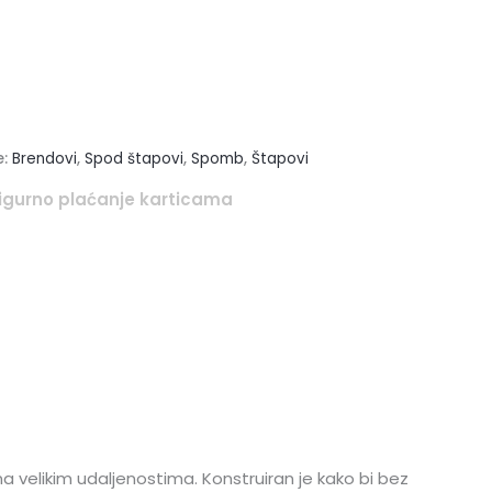
e:
Brendovi
,
Spod štapovi
,
Spomb
,
Štapovi
igurno plaćanje karticama
elikim udaljenostima. Konstruiran je kako bi bez