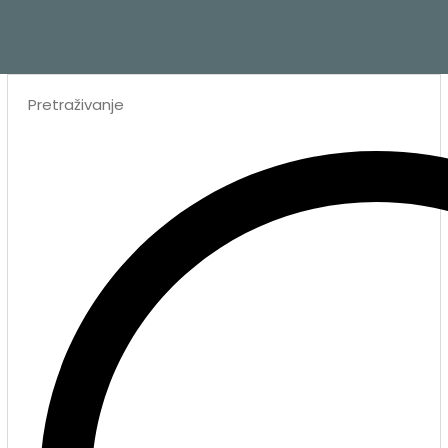
Search
...