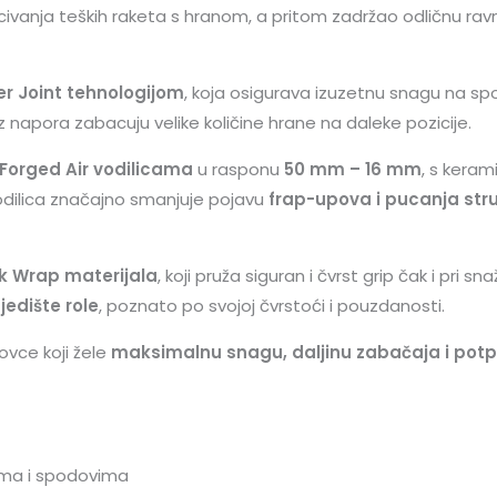
ivanja teških raketa s hranom, a pritom zadržao odličnu rav
r Joint tehnologijom
, koja osigurava izuzetnu snagu na sp
napora zabacuju velike količine hrane na daleke pozicije.
Forged Air vodilicama
u rasponu
50 mm – 16 mm
, s keram
odilica značajno smanjuje pojavu
frap-upova i pucanja str
k Wrap materijala
, koji pruža siguran i čvrst grip čak i pri
edište role
, poznato po svojoj čvrstoći i pouzdanosti.
ovce koji žele
maksimalnu snagu, daljinu zabačaja i potpu
ama i spodovima