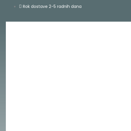
Skip
Rok dostave 2-5 radnih dana
to
content