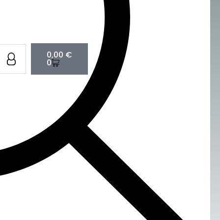
Cart
0,00
€
0