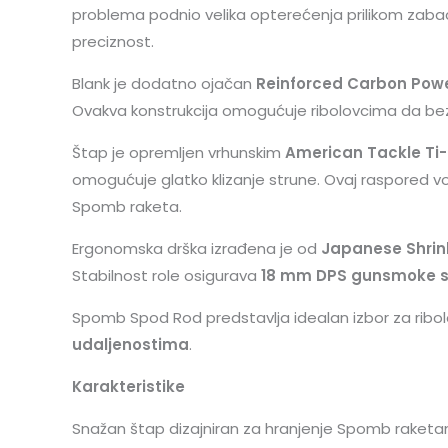
problema podnio velika opterećenja prilikom zabac
preciznost.
Blank je dodatno ojačan
Reinforced Carbon Powe
Ovakva konstrukcija omogućuje ribolovcima da bez 
Štap je opremljen vrhunskim
American Tackle Ti-
omogućuje glatko klizanje strune. Ovaj raspored v
Spomb raketa.
Ergonomska drška izrađena je od
Japanese Shrin
Stabilnost role osigurava
18 mm DPS gunsmoke sj
Spomb Spod Rod predstavlja idealan izbor za ribol
udaljenostima
.
Karakteristike
Snažan štap dizajniran za hranjenje Spomb raket