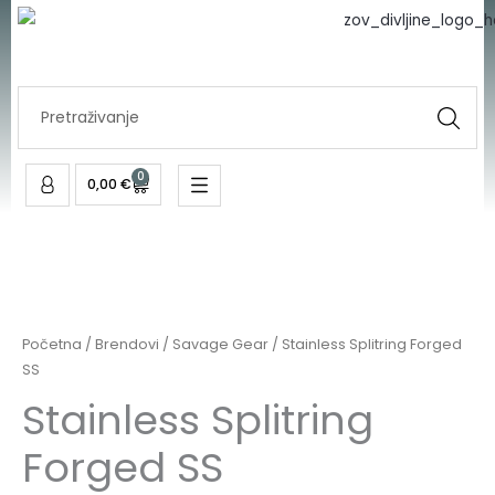
Forged
Skip
SS
to
količina
content
Search
...
0
Cart
0,00
€
Stainless
Splitring
Forged
Početna
/
Brendovi
/
Savage Gear
/ Stainless Splitring Forged
SS
SS
količina
Stainless Splitring
Forged SS