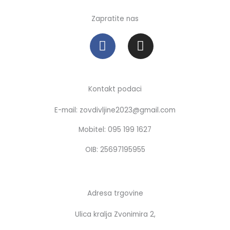
Zapratite nas
F
I
a
n
c
s
e
t
b
a
Kontakt podaci
o
g
E-mail: zovdivljine2023@gmail.com
o
r
k
a
Mobitel: 095 199 1627
m
OIB: 25697195955
Adresa trgovine
Ulica kralja Zvonimira 2,