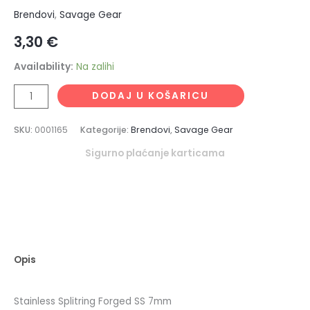
Brendovi
,
Savage Gear
3,30
€
Availability:
Na zalihi
DODAJ U KOŠARICU
SKU:
0001165
Kategorije:
Brendovi
,
Savage Gear
Sigurno plaćanje karticama
Opis
Stainless Splitring Forged SS 7mm