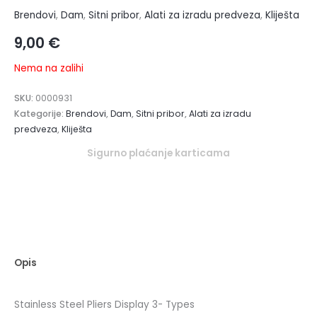
Brendovi
,
Dam
,
Sitni pribor
,
Alati za izradu predveza
,
Kliješta
9,00
€
Nema na zalihi
SKU:
0000931
Kategorije:
Brendovi
,
Dam
,
Sitni pribor
,
Alati za izradu
predveza
,
Kliješta
Sigurno plaćanje karticama
Opis
Stainless Steel Pliers Display 3- Types