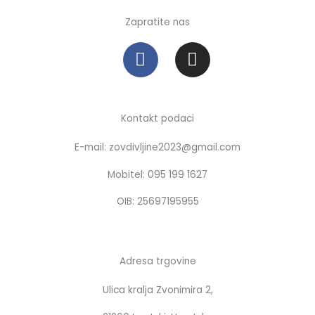
Zapratite nas
F
I
a
n
c
s
e
t
b
a
Kontakt podaci
o
g
E-mail: zovdivljine2023@gmail.com
o
r
k
a
Mobitel: 095 199 1627
m
OIB: 25697195955
Adresa trgovine
Ulica kralja Zvonimira 2,