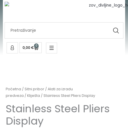
Skip
to
content
Search
...
0
Cart
0,00
€
Početna
/
Sitni pribor
/
Alati za izradu
predveza
/
Kliješta
/ Stainless Steel Pliers Display
Stainless Steel Pliers
Display