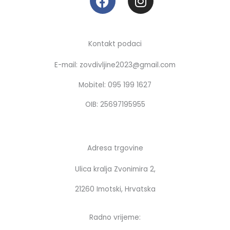
a
n
c
s
e
t
b
a
Kontakt podaci
o
g
E-mail: zovdivljine2023@gmail.com
o
r
k
a
Mobitel: 095 199 1627
m
OIB: 25697195955
Adresa trgovine
Ulica kralja Zvonimira 2,
21260 Imotski, Hrvatska
Radno vrijeme: