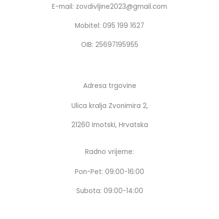
o
g
E-mail: zovdivljine2023@gmail.com
o
r
k
a
Mobitel: 095 199 1627
m
OIB: 25697195955
Adresa trgovine
Ulica kralja Zvonimira 2,
21260 Imotski, Hrvatska
Radno vrijeme:
Pon-Pet: 09:00-16:00
Subota: 09:00-14:00