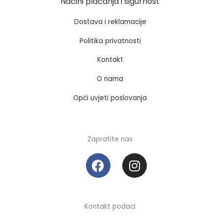
Načini plaćanja i sigurnost
Dostava i reklamacije
Politika privatnosti
Kontakt
O nama
Opći uvjeti poslovanja
Zapratite nas
F
I
a
n
c
s
e
t
b
a
Kontakt podaci