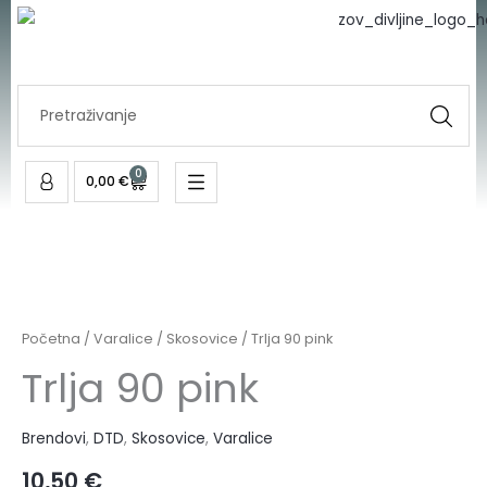
pink
Skip
količina
to
content
Search
...
0
Cart
0,00
€
Trlja
90
pink
Početna
/
Varalice
/
Skosovice
/ Trlja 90 pink
količina
Trlja 90 pink
Brendovi
,
DTD
,
Skosovice
,
Varalice
10,50
€