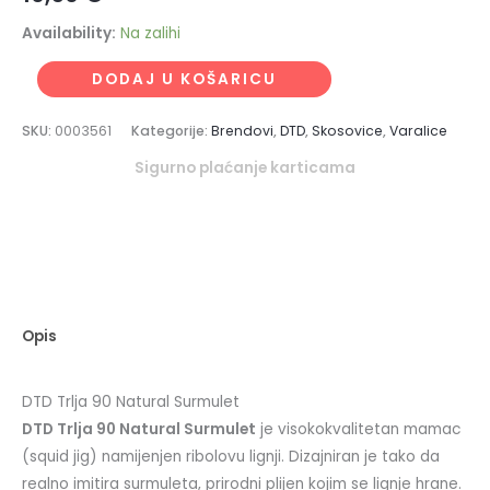
Availability:
Na zalihi
DODAJ U KOŠARICU
SKU:
0003561
Kategorije:
Brendovi
,
DTD
,
Skosovice
,
Varalice
Sigurno plaćanje karticama
Opis
DTD Trlja 90 Natural Surmulet
DTD Trlja 90 Natural Surmulet
je visokokvalitetan mamac
(squid jig) namijenjen ribolovu lignji. Dizajniran je tako da
realno imitira surmuleta, prirodni plijen kojim se lignje hrane.