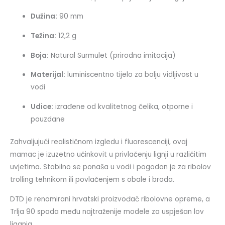
Dužina:
90 mm
Težina:
12,2 g
Boja:
Natural Surmulet (prirodna imitacija)
Materijal:
luminiscentno tijelo za bolju vidljivost u
vodi
Udice:
izrađene od kvalitetnog čelika, otporne i
pouzdane
Zahvaljujući realističnom izgledu i fluorescenciji, ovaj
mamac je izuzetno učinkovit u privlačenju lignji u različitim
uvjetima. Stabilno se ponaša u vodi i pogodan je za ribolov
trolling tehnikom ili povlačenjem s obale i broda.
DTD je renomirani hrvatski proizvođač ribolovne opreme, a
Trlja 90 spada među najtraženije modele za uspješan lov
liganja.