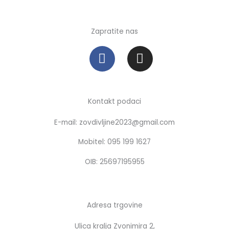
Zapratite nas
F
I
a
n
c
s
e
t
b
a
Kontakt podaci
o
g
E-mail: zovdivljine2023@gmail.com
o
r
k
a
Mobitel: 095 199 1627
m
OIB: 25697195955
Adresa trgovine
Ulica kralja Zvonimira 2,