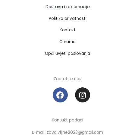
Dostava i reklamacije
Politika privatnosti
Kontakt
O nama
Opći uvjeti poslovanja
Zapratite nas
F
I
a
n
c
s
e
t
b
a
Kontakt podaci
o
g
E-mail: zovdivljine2023@gmail.com