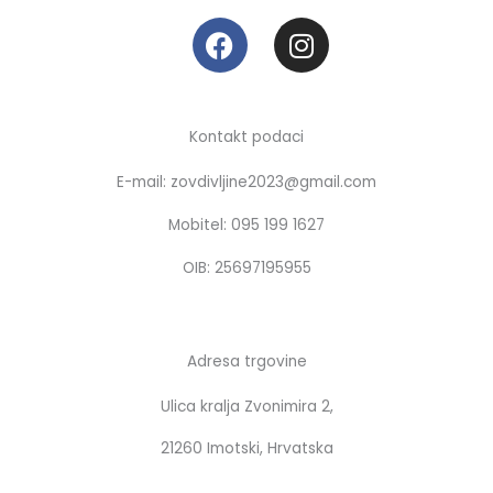
F
I
a
n
c
s
e
t
b
a
Kontakt podaci
o
g
E-mail: zovdivljine2023@gmail.com
o
r
k
a
Mobitel: 095 199 1627
m
OIB: 25697195955
Adresa trgovine
Ulica kralja Zvonimira 2,
21260 Imotski, Hrvatska