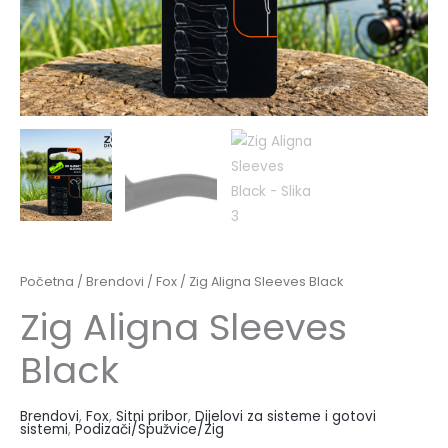
Početna
/
Brendovi
/
Fox
/ Zig Aligna Sleeves Black
Zig Aligna Sleeves
Black
Brendovi
,
Fox
,
Sitni pribor
,
Dijelovi za sisteme i gotovi
sistemi
,
Podizači/Spužvice/Zig