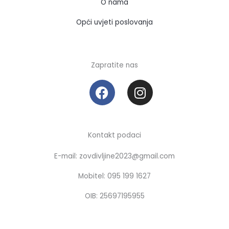
O nama
Opći uvjeti poslovanja
Zapratite nas
F
I
a
n
c
s
e
t
b
a
Kontakt podaci
o
g
E-mail: zovdivljine2023@gmail.com
o
r
k
a
Mobitel: 095 199 1627
m
OIB: 25697195955