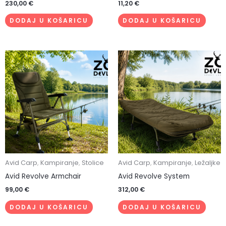
230,00
€
11,20
€
DODAJ U KOŠARICU
DODAJ U KOŠARICU
Avid Carp
,
Kampiranje
,
Stolice
Avid Carp
,
Kampiranje
,
Ležaljke
Avid Revolve Armchair
Avid Revolve System
99,00
€
312,00
€
DODAJ U KOŠARICU
DODAJ U KOŠARICU