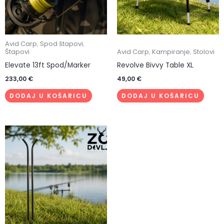
Avid Carp
,
Spod štapovi
,
Štapovi
Avid Carp
,
Kampiranje
,
Stolovi
Elevate 13ft Spod/Marker
Revolve Bivvy Table XL
233,00
€
49,00
€
DODAJ U KOŠARICU
DODAJ U KOŠARICU