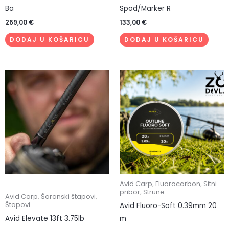
Ba
Spod/Marker R
269,00
€
133,00
€
DODAJ U KOŠARICU
DODAJ U KOŠARICU
Avid Carp
,
Fluorocarbon
,
Sitni
pribor
,
Strune
Avid Carp
,
Šaranski štapovi
,
Štapovi
Avid Fluoro-Soft 0.39mm 20
Avid Elevate 13ft 3.75lb
m