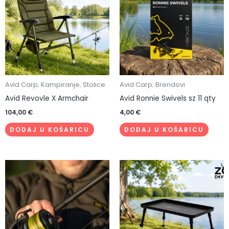
Avid Carp
,
Kampiranje
,
Stolice
Avid Carp
,
Brendovi
Avid Revovle X Armchair
Avid Ronnie Swivels sz 11 qty
104,00
€
4,00
€
DODAJ U KOŠARICU
DODAJ U KOŠARICU