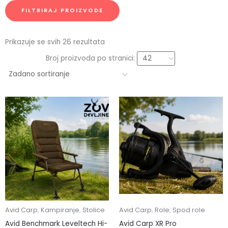
FILTRIRAJ PROIZVODE
Prikazuje se svih 26 rezultata
Broj proizvoda po stranici:
Avid Carp
,
Kampiranje
,
Stolice
Avid Carp
,
Role
,
Spod role
Avid Benchmark Leveltech Hi-
Avid Carp XR Pro