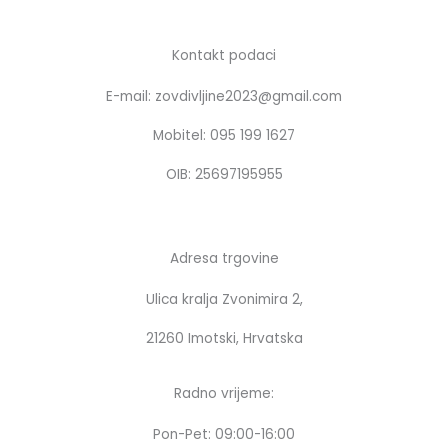
c
s
e
t
b
a
Kontakt podaci
o
g
E-mail: zovdivljine2023@gmail.com
o
r
k
a
Mobitel: 095 199 1627
m
OIB: 25697195955
Adresa trgovine
Ulica kralja Zvonimira 2,
21260 Imotski, Hrvatska
Radno vrijeme:
Pon-Pet: 09:00-16:00