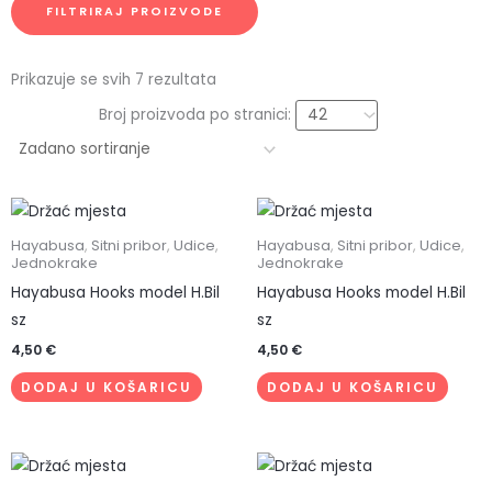
FILTRIRAJ PROIZVODE
Prikazuje se svih 7 rezultata
Broj proizvoda po stranici:
Hayabusa
,
Sitni pribor
,
Udice
,
Hayabusa
,
Sitni pribor
,
Udice
,
Jednokrake
Jednokrake
Hayabusa Hooks model H.Bil
Hayabusa Hooks model H.Bil
sz
sz
4,50
€
4,50
€
DODAJ U KOŠARICU
DODAJ U KOŠARICU