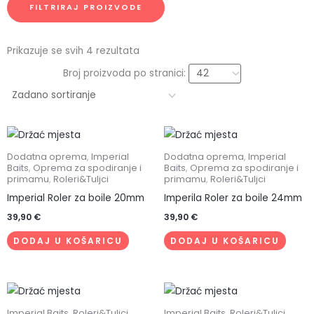
FILTRIRAJ PROIZVODE
Prikazuje se svih 4 rezultata
Broj proizvoda po stranici:
Dodatna oprema
,
Imperial
Dodatna oprema
,
Imperial
Baits
,
Oprema za spodiranje i
Baits
,
Oprema za spodiranje i
primamu
,
Roleri&Tuljci
primamu
,
Roleri&Tuljci
Imperial Roler za boile 20mm
Imperila Roler za boile 24mm
39,90
€
39,90
€
DODAJ U KOŠARICU
DODAJ U KOŠARICU
Imperial Baits
,
Roleri&Tuljci
,
Imperial Baits
,
Roleri&Tuljci
,