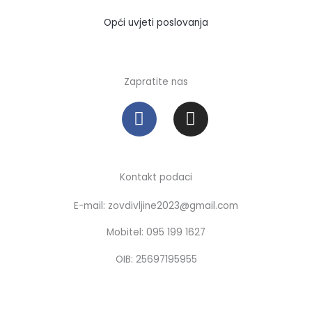
Opći uvjeti poslovanja
Zapratite nas
F
I
a
n
c
s
e
t
b
a
Kontakt podaci
o
g
E-mail: zovdivljine2023@gmail.com
o
r
k
a
Mobitel: 095 199 1627
m
OIB: 25697195955