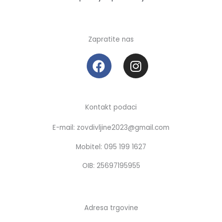
Zapratite nas
F
I
a
n
c
s
e
t
b
a
Kontakt podaci
o
g
E-mail: zovdivljine2023@gmail.com
o
r
k
a
Mobitel: 095 199 1627
m
OIB: 25697195955
Adresa trgovine