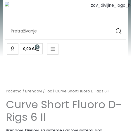
Skip
to
content
Search
...
0
Cart
0,00
€
Početna
/
Brendovi
/
Fox
/ Curve Short Fluoro D-Rigs 6 Il
Curve Short Fluoro D-
Rigs 6 Il
Brendovi
,
Dijelovi za sisteme i gotovi sistemi
,
Fox
,