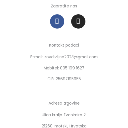
Zapratite nas
F
I
a
n
c
s
e
t
b
a
Kontakt podaci
o
g
E-mail: zovdivljine2023@gmail.com
o
r
k
a
Mobitel: 095 199 1627
m
OIB: 25697195955
Adresa trgovine
Ulica kralja Zvonimira 2,
21260 Imotski, Hrvatska