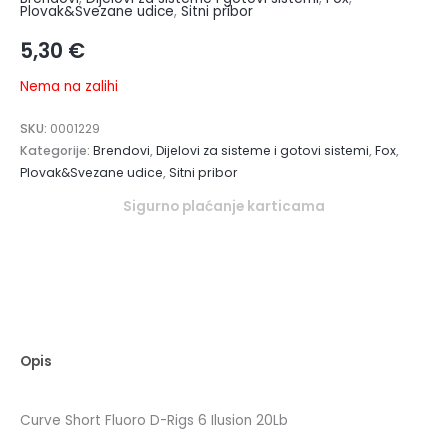
Plovak&Svezane udice
,
Sitni pribor
5,30
€
Nema na zalihi
SKU:
0001229
Kategorije:
Brendovi
,
Dijelovi za sisteme i gotovi sistemi
,
Fox
,
Plovak&Svezane udice
,
Sitni pribor
Sigurno plaćanje karticama
Opis
Curve Short Fluoro D-Rigs 6 Ilusion 20Lb