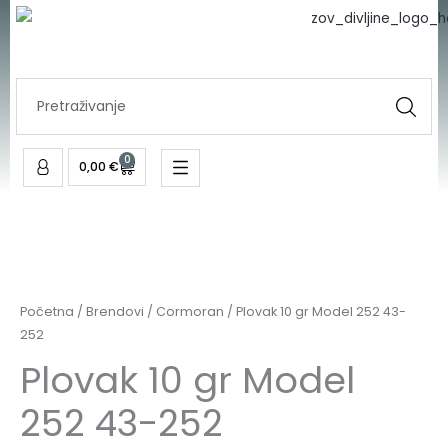
Skip
to
content
Search
...
0
Cart
0,00
€
Početna
/
Brendovi
/
Cormoran
/ Plovak 10 gr Model 252 43-
252
Plovak 10 gr Model
252 43-252