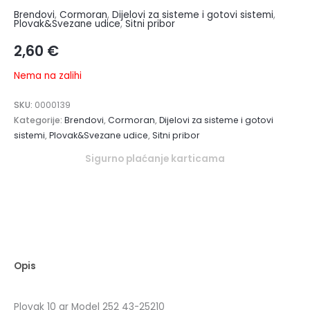
Brendovi
,
Cormoran
,
Dijelovi za sisteme i gotovi sistemi
,
Plovak&Svezane udice
,
Sitni pribor
2,60
€
Nema na zalihi
SKU:
0000139
Kategorije:
Brendovi
,
Cormoran
,
Dijelovi za sisteme i gotovi
sistemi
,
Plovak&Svezane udice
,
Sitni pribor
Sigurno plaćanje karticama
Opis
Plovak 10 gr Model 252 43-25210