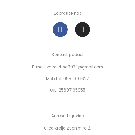
Zapratite nas
F
I
a
n
c
s
e
t
b
a
Kontakt podaci
o
g
E-mail: zovdivljine2023@gmail.com
o
r
k
a
Mobitel: 095 199 1627
m
OIB: 25697195955
Adresa trgovine
Ulica kralja Zvonimira 2,