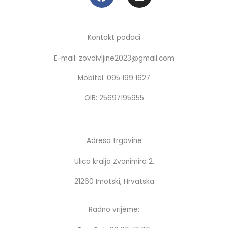
a
n
c
s
e
t
b
a
Kontakt podaci
o
g
E-mail: zovdivljine2023@gmail.com
o
r
k
a
Mobitel: 095 199 1627
m
OIB: 25697195955
Adresa trgovine
Ulica kralja Zvonimira 2,
21260 Imotski, Hrvatska
Radno vrijeme: