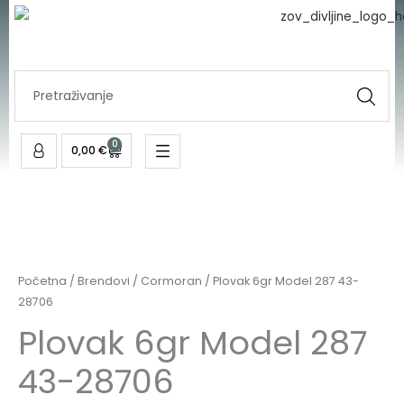
Skip
to
content
Search
...
0
Cart
0,00
€
Početna
/
Brendovi
/
Cormoran
/ Plovak 6gr Model 287 43-
28706
Plovak 6gr Model 287
43-28706