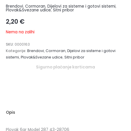
Brendovi
,
Cormoran
,
Dijelovi za sisteme i gotovi sistemi
,
Plovak&Svezane udice
,
Sitni pribor
2,20
€
Nema na zalihi
SKU:
0000163
Kategorije:
Brendovi
,
Cormoran
,
Dijelovi za sisteme i gotovi
sistemi
,
Plovak&Svezane udice
,
Sitni pribor
Sigurno plaćanje karticama
Opis
Plovak 6gr Model 287 43-28706