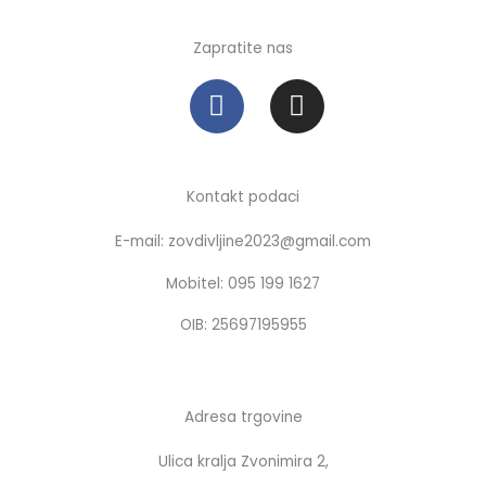
Zapratite nas
F
I
a
n
c
s
e
t
b
a
Kontakt podaci
o
g
E-mail: zovdivljine2023@gmail.com
o
r
k
a
Mobitel: 095 199 1627
m
OIB: 25697195955
Adresa trgovine
Ulica kralja Zvonimira 2,