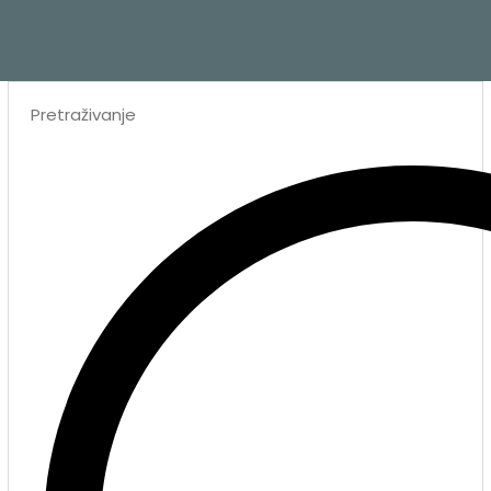
Search
...