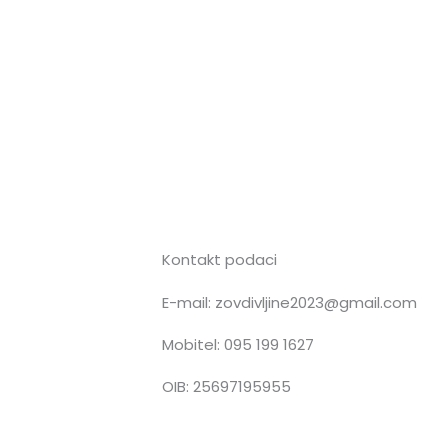
Kontakt podaci
E-mail: zovdivljine2023@gmail.com
n
Mobitel: 095 199 1627
OIB: 25697195955
s