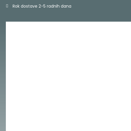
Skip
Rok dostave 2-5 radnih dana
to
content