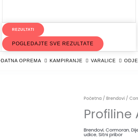
REZULTATI
POGLEDAJTE SVE REZULTATE
DATNA OPREMA
KAMPIRANJE
VARALICE
ODJE
Profiline
Početna
/
Brendovi
/
Cor
Aalhaken
Profiline
Gr.7
količina
Brendovi
,
Cormoran
,
Dij
udice
,
Sitni pribor