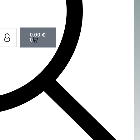
Cart
0,00
€
0