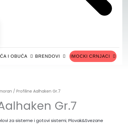
ĆA I OBUĆA
BRENDOVI
IMOCKI CRNJACI
moran
/ Profiline Aalhaken Gr.7
 Aalhaken Gr.7
elovi za sisteme i gotovi sistemi
,
Plovak&Svezane