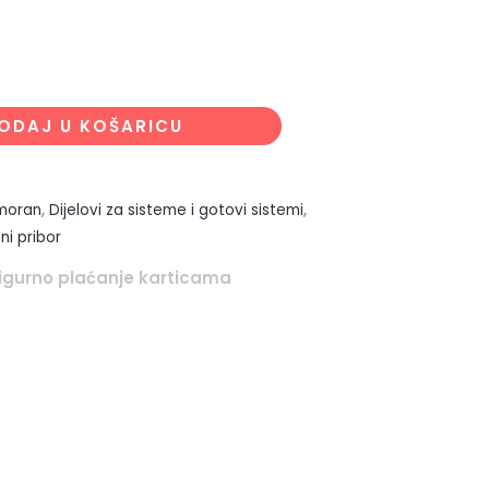
ODAJ U KOŠARICU
moran
,
Dijelovi za sisteme i gotovi sistemi
,
tni pribor
igurno plaćanje karticama