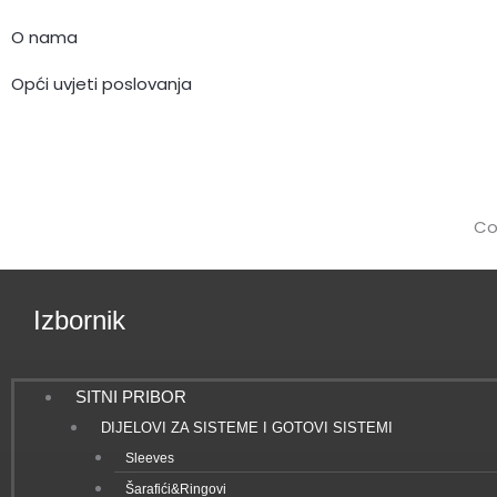
e
O nama
b
Opći uvjeti poslovanja
o
o
k
Co
Izbornik
SITNI PRIBOR
DIJELOVI ZA SISTEME I GOTOVI SISTEMI
Sleeves
Šarafići&Ringovi