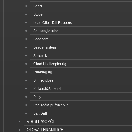
Bead
Stoperi
Lead Clip i Tail Rubbers
Anti tangle tube
Leadcore
Leader sistem
Sistem kit
Chod i Helicopter rig
Running rig
Shrink tubes
Kickersi&Sinkersi
Putty
Podizači/Spužvice/Zig
Bait Drill
VIRBLE/KOPČE
OLOVA I HRANILICE