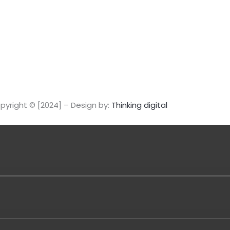
t
a
g
r
a
pyright © [2024] – Design by:
Thinking digital
m