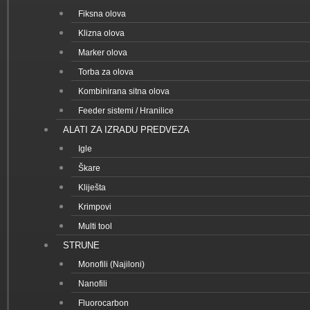
Fiksna olova
Klizna olova
Marker olova
Torba za olova
Kombinirana sitna olova
Feeder sistemi / Hranilice
ALATI ZA IZRADU PREDVEZA
Igle
Škare
Kliješta
Krimpovi
Multi tool
STRUNE
Monofili (Najiloni)
Nanofili
Fluorocarbon