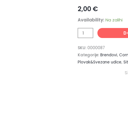
2,00
€
Availability:
Na zalihi
D
SKU:
0000087
Kategorije:
Brendovi
,
Cor
Plovak&Svezane udice
,
Si
S