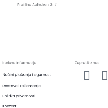
Profiline Aalhaken Gr.7
Korisne informacije
Zapratite nas
F
I
Načini plaćanja i sigurnost
a
Dostava i reklamacije
c
Politika privatnosti
Kontakt