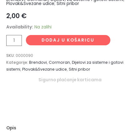
Plovak&Svezane udice
,
Sitni pribor
2,00
€
Availability:
Na zalihi
DODAJ U KOŠARICU
SKU:
0000090
Kategorije:
Brendovi
,
Cormoran
,
Dijelovi za sisteme i gotovi
sistemi
,
Plovak&Svezane udice
,
Sitni pribor
Sigurno plaćanje karticama
Opis