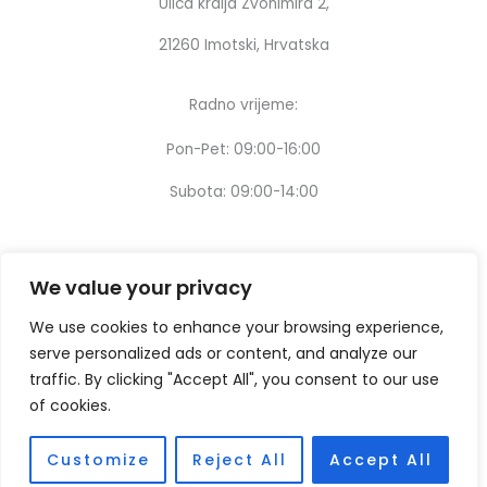
Ulica kralja Zvonimira 2,
21260 Imotski, Hrvatska
Radno vrijeme:
Pon-Pet: 09:00-16:00
Subota: 09:00-14:00
We value your privacy
We use cookies to enhance your browsing experience,
serve personalized ads or content, and analyze our
traffic. By clicking "Accept All", you consent to our use
of cookies.
Customize
Reject All
Accept All
Copyright © [2024] – Design by:
Thinking digital