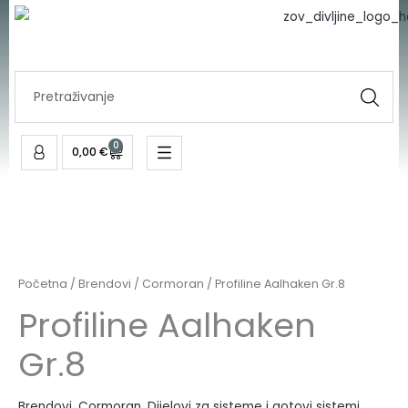
Gr.8
Skip
količina
to
content
Search
...
0
Cart
0,00
€
Profiline
Aalhaken
Gr.8
Početna
/
Brendovi
/
Cormoran
/ Profiline Aalhaken Gr.8
količina
Profiline Aalhaken
Gr.8
Brendovi
,
Cormoran
,
Dijelovi za sisteme i gotovi sistemi
,