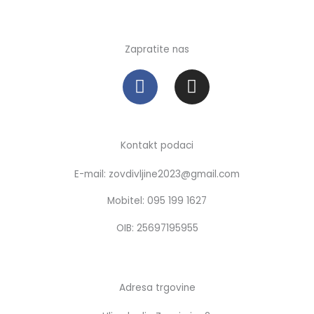
Zapratite nas
F
I
a
n
c
s
e
t
b
a
Kontakt podaci
o
g
E-mail: zovdivljine2023@gmail.com
o
r
k
a
Mobitel: 095 199 1627
m
OIB: 25697195955
Adresa trgovine