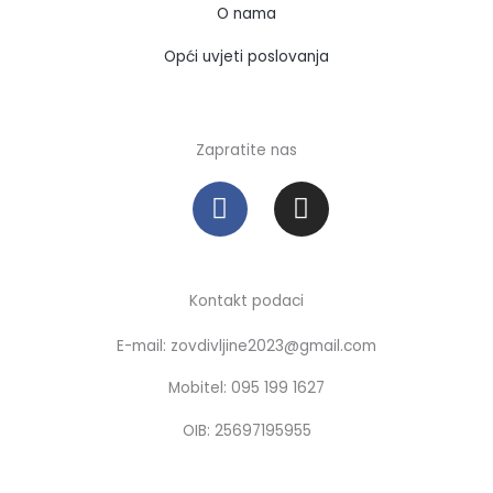
O nama
Opći uvjeti poslovanja
Zapratite nas
F
I
a
n
c
s
e
t
b
a
Kontakt podaci
o
g
E-mail: zovdivljine2023@gmail.com
o
r
k
a
Mobitel: 095 199 1627
m
OIB: 25697195955