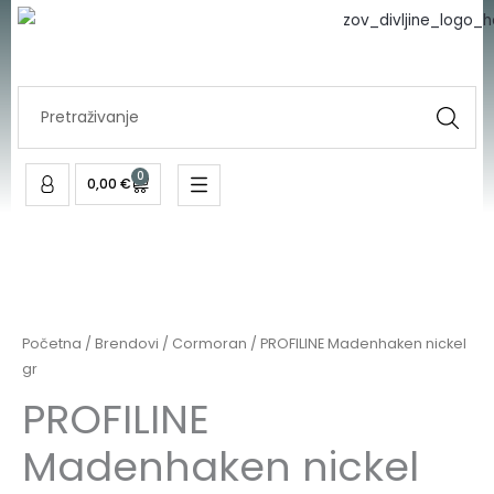
nickel
Skip
gr
to
količina
content
Search
...
0
Cart
0,00
€
PROFILINE
Madenhaken
nickel
Početna
/
Brendovi
/
Cormoran
/ PROFILINE Madenhaken nickel
gr
gr
količina
PROFILINE
Madenhaken nickel