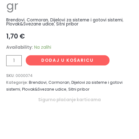
gr
Brendovi
,
Cormoran
,
Dijelovi za sisteme i gotovi sistemi
,
Plovak&Svezane udice
,
Sitni pribor
1,70
€
Availability:
Na zalihi
DODAJ U KOŠARICU
SKU:
0000074
Kategorije:
Brendovi
,
Cormoran
,
Dijelovi za sisteme i gotovi
sistemi
,
Plovak&Svezane udice
,
Sitni pribor
Sigurno plaćanje karticama