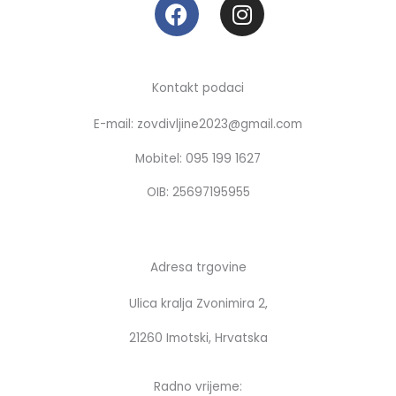
F
I
a
n
c
s
e
t
b
a
Kontakt podaci
o
g
E-mail: zovdivljine2023@gmail.com
o
r
k
a
Mobitel: 095 199 1627
m
OIB: 25697195955
Adresa trgovine
Ulica kralja Zvonimira 2,
21260 Imotski, Hrvatska
Radno vrijeme: