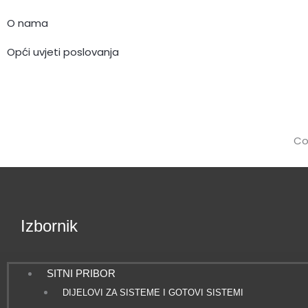
e
O nama
b
Opći uvjeti poslovanja
o
o
k
Co
Izbornik
SITNI PRIBOR
DIJELOVI ZA SISTEME I GOTOVI SISTEMI