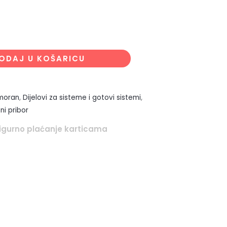
ODAJ U KOŠARICU
moran
,
Dijelovi za sisteme i gotovi sistemi
,
tni pribor
igurno plaćanje karticama