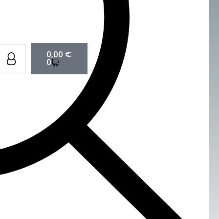
Cart
0,00
€
0