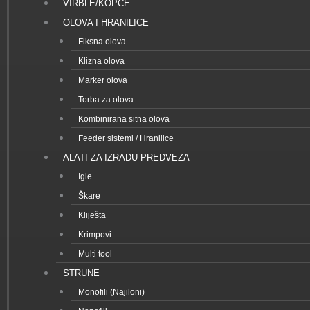
VIRBLE/KOPČE
OLOVA I HRANILICE
Fiksna olova
Klizna olova
Marker olova
Torba za olova
Kombinirana sitna olova
Feeder sistemi / Hranilice
ALATI ZA IZRADU PREDVEZA
Igle
Škare
Kliješta
Krimpovi
Multi tool
STRUNE
Monofili (Najiloni)