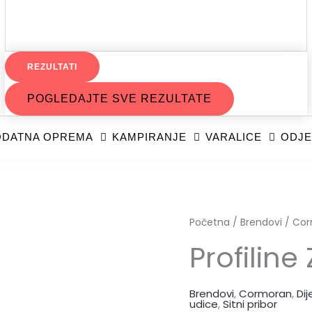
REZULTATI
POGLEDAJTE SVE REZULTATE
DATNA OPREMA
KAMPIRANJE
VARALICE
ODJE
Profiline
Početna
/
Brendovi
/
Cor
Zande.
Profiline
nickal
Gr.
Brendovi
,
Cormoran
,
Dij
4
udice
,
Sitni pribor