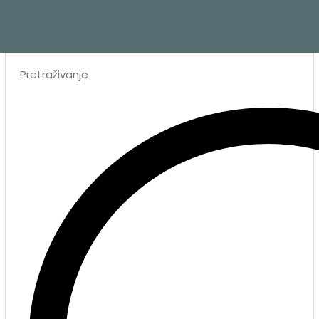
Search
...