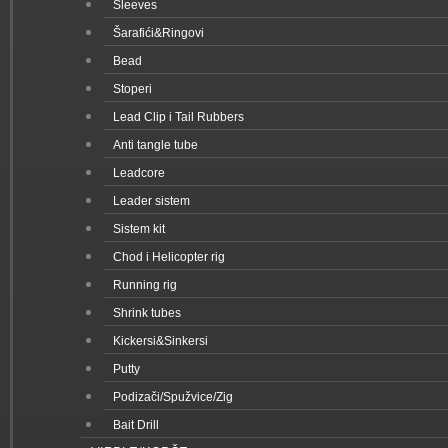
Sleeves
Šarafići&Ringovi
Bead
Stoperi
Lead Clip i Tail Rubbers
Anti tangle tube
Leadcore
Leader sistem
Sistem kit
Chod i Helicopter rig
Running rig
Shrink tubes
Kickersi&Sinkersi
Putty
Podizači/Spužvice/Zig
Bait Drill