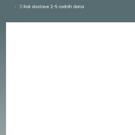
Skip
Rok dostave 2-5 radnih dana
to
content