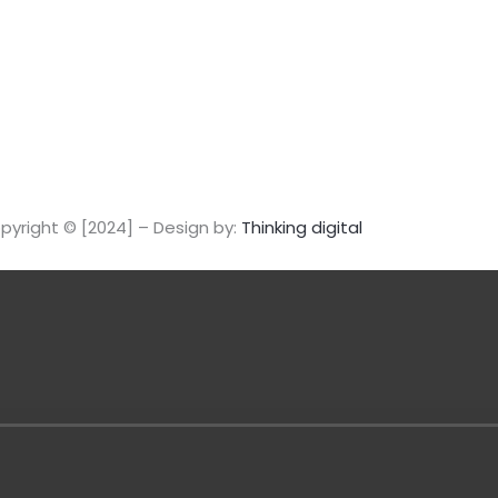
t
a
g
r
a
pyright © [2024] – Design by:
Thinking digital
m