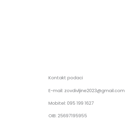
Kontakt podaci
E-mail: zovdivljine2023@gmail.com
n
Mobitel: 095 199 1627
OIB: 25697195955
s