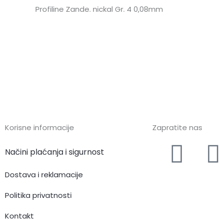
Profiline Zande. nickal Gr. 4 0,08mm
Korisne informacije
Zapratite nas
F
I
Načini plaćanja i sigurnost
a
Dostava i reklamacije
c
Politika privatnosti
Kontakt